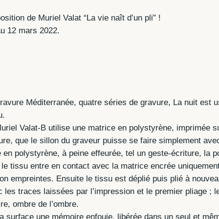
sition de Muriel Valat “La vie naît d’un pli” !
 au 12 mars 2022.
ravure Méditerranée, quatre séries de gravure, La nuit est us
u.
uriel Valat-B utilise une matrice en polystyrène, imprimée sur
ure, que le sillon du graveur puisse se faire simplement avec 
 en polystyrène, à peine effeurée, tel un geste-écriture, la 
, le tissu entre en contact avec la matrice encrée uniquemen
 empreintes. Ensuite le tissu est déplié puis plié à nouveau
c les traces laissées par l’impression et le premier pliage ; l
ire, ombre de l’ombre.
la surface une mémoire enfouie, libérée dans un seul et même