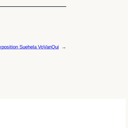
xposition Suehela VoVanQui
→