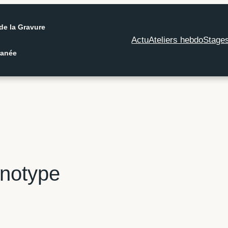
de la Gravure
Actu
Ateliers hebdo
Stage
ranée
onotype