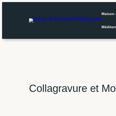
Aller
au
Maison 
contenu
Méditer
Collagravure et M