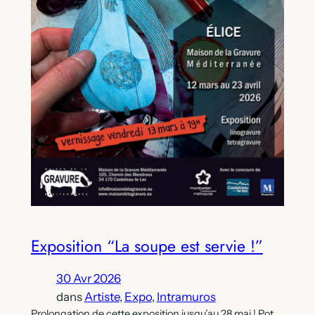
Exposition “La soupe est servie !”
30 Avr 2026
dans
Artiste
, 
Expo
, 
Intramuros
Prolongation de cette exposition jusqu’au 28 mai ! Pot