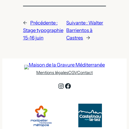
←
Précédente :
Suivante :
Walter
Stage typographie
Barrientos à
15-16 juin
Castres
→
Mentions légales
CGV
Contact
Instagram
Facebook